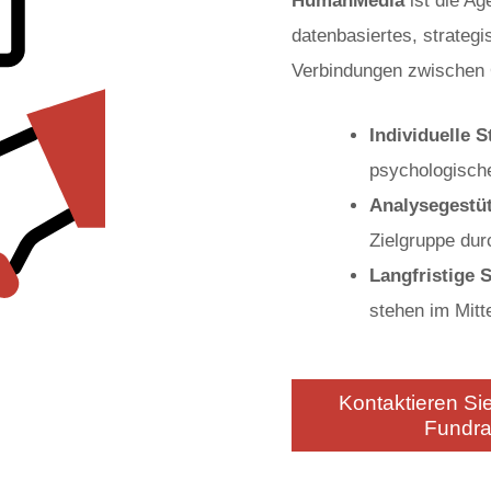
HumanMedia
ist die Ag
datenbasiertes, strategi
Verbindungen zwischen 
Individuelle S
psychologische
Analysegestü
Zielgruppe dur
Langfristige 
stehen im Mitt
Kontaktieren Sie
Fundra