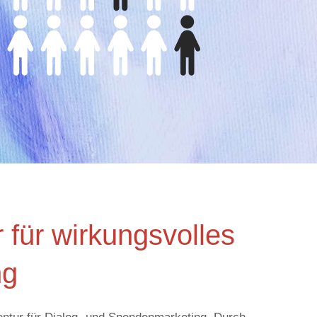
r für wirkungsvolles
ng