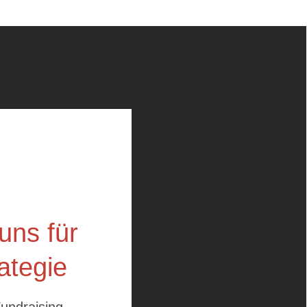
uns für
ategie