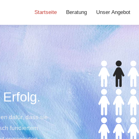
Startseite
Beratung
Unser Angebot
 Erfolg.
gen dafür, dass sie
isch fundiertem
it engagierten