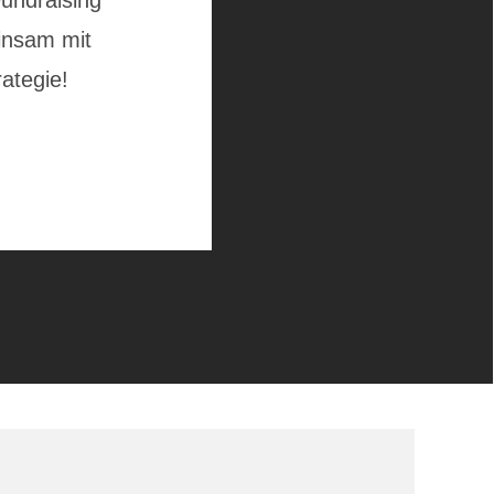
undraising
insam mit
ategie!