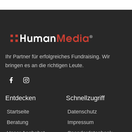
Ihr Partner für erfolgreiches Fundraising. Wir
bringen es an die richtigen Leute.
F
I
a
c
c
o
e
n
Entdecken
Schnellzugriff
b
-
o
i
Startseite
Datenschutz
o
n
k
s
Beratung
Impressum
-
t
f
a